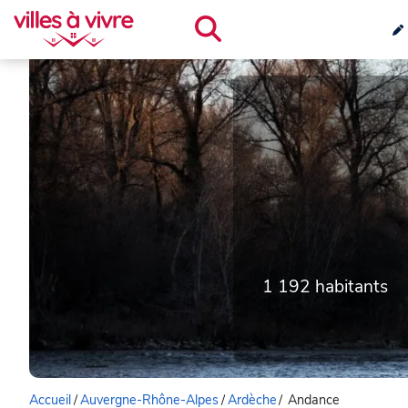
1 192 habitants
Accueil
/
Auvergne-Rhône-Alpes
/
Ardèche
/
Andance