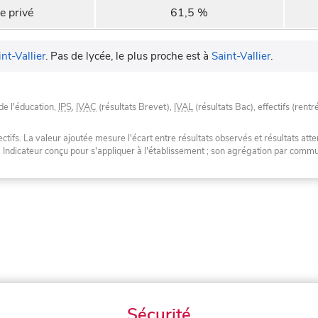
e privé
61,5 %
int-Vallier
.
Pas de lycée, le plus proche est à
Saint-Vallier
.
de l'éducation,
IPS
,
IVAC
(résultats Brevet),
IVAL
(résultats Bac), effectifs (rentr
tifs. La valeur ajoutée mesure l'écart entre résultats observés et résultats atte
. Indicateur conçu pour s'appliquer à l'établissement ; son agrégation par com
Sécurité