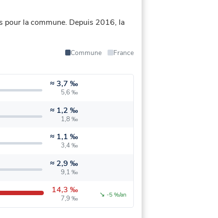
és pour la commune.
Depuis 2016, la
Commune
France
≈
3,7 ‰
5,6 ‰
≈
1,2 ‰
1,8 ‰
≈
1,1 ‰
3,4 ‰
≈
2,9 ‰
9,1 ‰
14,3 ‰
↘
-5 %/an
7,9 ‰