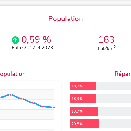
Population
0,59 %
183
Entre 2017 et 2023
2
hab/km
population
Répart
18,9%
18,3%
19,7%
20,8%