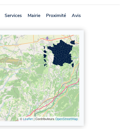
Services
Mairie
Proximité
Avis
©
| Contributeurs
Leaflet
OpenStreetMap