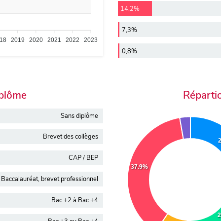
14,2%
7,3%
18
2019
2020
2021
2022
2023
0,8%
iplôme
Réparti
Sans diplôme
Brevet des collèges
CAP / BEP
37.9%
Baccalauréat, brevet professionnel
Bac +2 à Bac +4