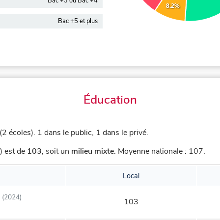
Bac +3 ou Bac +4
8.2%
Bac +5 et plus
Éducation
2 écoles).
1 dans le public, 1 dans le privé.
) est de
103
,
soit un
milieu mixte
.
Moyenne nationale : 107.
Local
(2024)
103