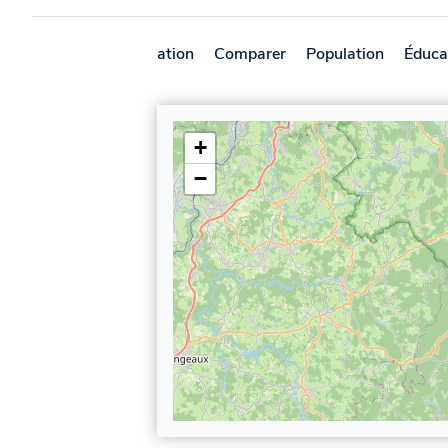
Présentation
Comparer
Population
Éduca
+
−