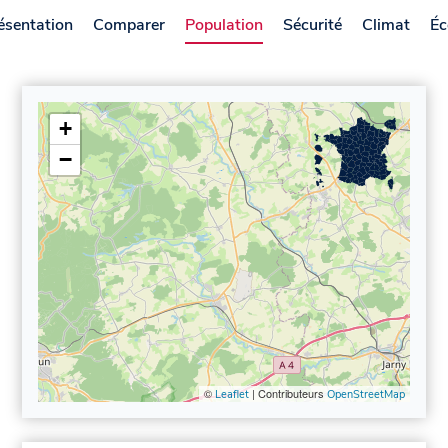
ésentation
Comparer
Population
Sécurité
Climat
Éc
+
−
©
| Contributeurs
Leaflet
OpenStreetMap