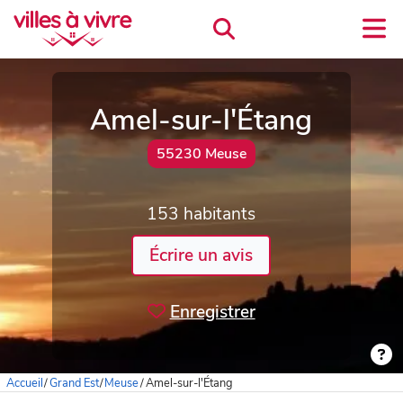
Amel-sur-l'Étang
55230 Meuse
153 habitants
Écrire un avis
Enregistrer
Accueil
/
Grand Est
/
Meuse
/
Amel-sur-l'Étang