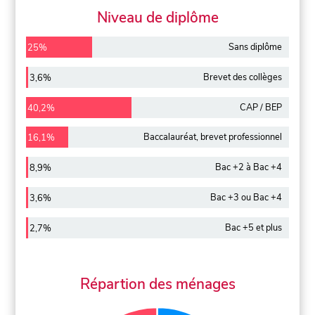
Niveau de diplôme
Sans diplôme
25%
Brevet des collèges
3,6%
CAP / BEP
40,2%
Baccalauréat, brevet professionnel
16,1%
Bac +2 à Bac +4
8,9%
Bac +3 ou Bac +4
3,6%
Bac +5 et plus
2,7%
Répartion des ménages