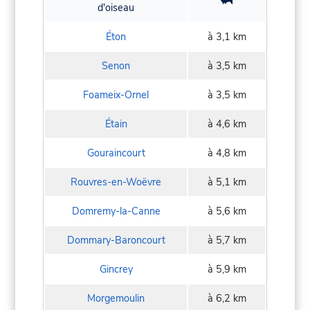
d'oiseau
Éton
à 3,1 km
Senon
à 3,5 km
Foameix-Ornel
à 3,5 km
Étain
à 4,6 km
Gouraincourt
à 4,8 km
Rouvres-en-Woëvre
à 5,1 km
Domremy-la-Canne
à 5,6 km
Dommary-Baroncourt
à 5,7 km
Gincrey
à 5,9 km
Morgemoulin
à 6,2 km