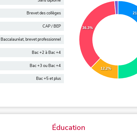
Sans diplôme
Brevet des collèges
21
CAP / BEP
36.3%
Baccalauréat, brevet professionnel
Bac +2 à Bac +4
Bac +3 ou Bac +4
12.2%
Bac +5 et plus
Éducation