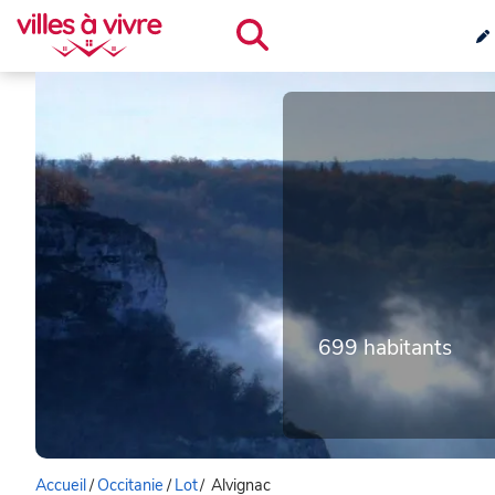
699 habitants
Accueil
/
Occitanie
/
Lot
/
Alvignac