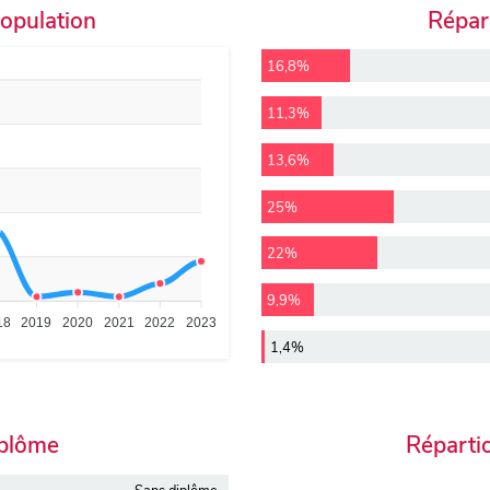
population
Répart
16,8%
11,3%
13,6%
25%
22%
9,9%
18
2019
2020
2021
2022
2023
1,4%
iplôme
Réparti