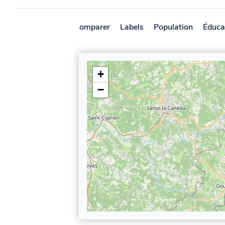
Présentation
Comparer
Labels
Population
Éduca
+
−