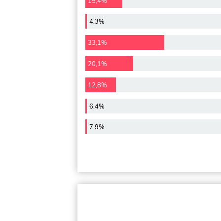
15,4%
4,3%
33,1%
20,1%
12,8%
6,4%
7,9%