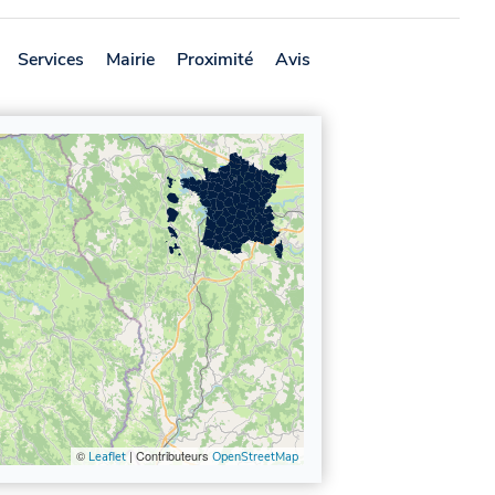
Services
Mairie
Proximité
Avis
©
| Contributeurs
Leaflet
OpenStreetMap