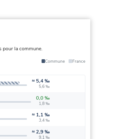
s pour la commune.
Commune
France
≈
5,4 ‰
5,6 ‰
0,0 ‰
1,8 ‰
≈
1,1 ‰
3,4 ‰
≈
2,9 ‰
9,1 ‰