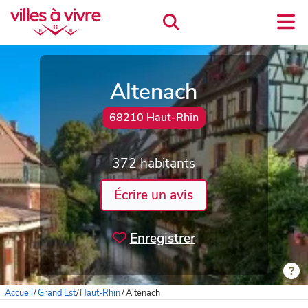
Altenach
68210 Haut-Rhin
372 habitants
Écrire un avis
Enregistrer
Accueil
/
Grand Est
/
Haut-Rhin
/
Altenach