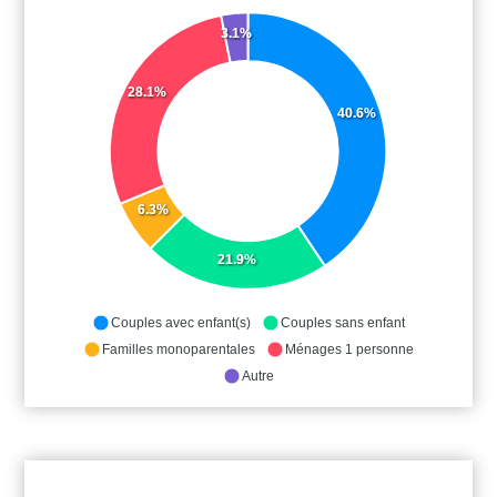
3.1%
28.1%
40.6%
6.3%
21.9%
Couples avec enfant(s)
Couples sans enfant
Familles monoparentales
Ménages 1 personne
Autre