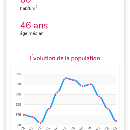
2
hab/km
46 ans
âge médian
Évolution de la population
395
390
385
380
375
370