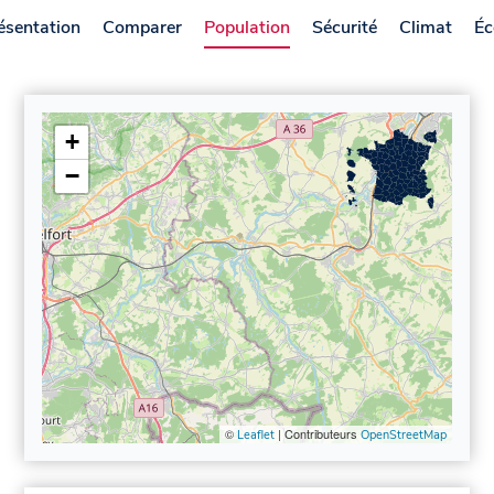
ésentation
Comparer
Population
Sécurité
Climat
Éc
+
−
©
| Contributeurs
Leaflet
OpenStreetMap