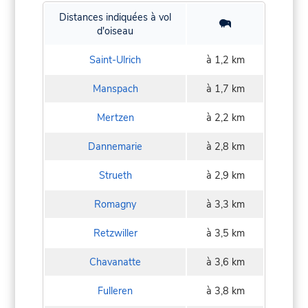
Distances indiquées à vol
d'oiseau
Saint-Ulrich
à 1,2 km
Manspach
à 1,7 km
Mertzen
à 2,2 km
Dannemarie
à 2,8 km
Strueth
à 2,9 km
Romagny
à 3,3 km
Retzwiller
à 3,5 km
Chavanatte
à 3,6 km
Fulleren
à 3,8 km