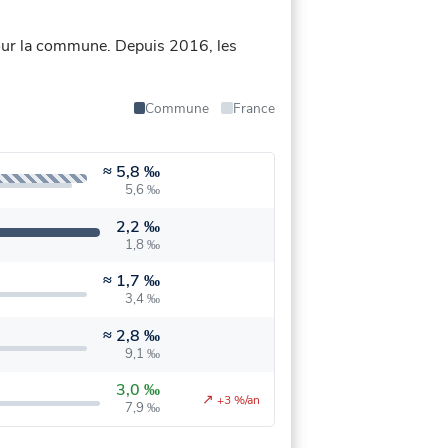
our la commune.
Depuis 2016, les
Commune
France
≈
5,8 ‰
5,6 ‰
2,2 ‰
1,8 ‰
≈
1,7 ‰
3,4 ‰
≈
2,8 ‰
9,1 ‰
3,0 ‰
↗
+3 %/an
7,9 ‰