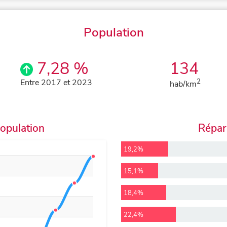
Population
7,28 %
134
Entre 2017 et 2023
2
hab/km
population
Répart
19,2%
15,1%
18,4%
22,4%