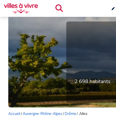
2 698 habitants
Accueil
/
Auvergne-Rhône-Alpes
/
Drôme
/
Allex