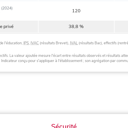
(2024)
120
e privé
38,8 %
de l'éducation,
IPS
,
IVAC
(résultats Brevet),
IVAL
(résultats Bac), effectifs (rentr
tifs. La valeur ajoutée mesure l'écart entre résultats observés et résultats atte
. Indicateur conçu pour s'appliquer à l'établissement ; son agrégation par com
Sécurité