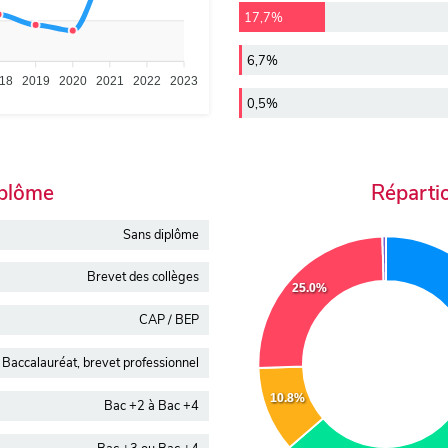
17,7%
6,7%
18
2019
2020
2021
2022
2023
0,5%
iplôme
Réparti
Sans diplôme
Brevet des collèges
25.0%
CAP / BEP
Baccalauréat, brevet professionnel
10.8%
Bac +2 à Bac +4