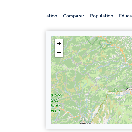
Présentation
Comparer
Population
Éduca
+
−