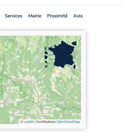
Services
Mairie
Proximité
Avis
©
| Contributeurs
Leaflet
OpenStreetMap