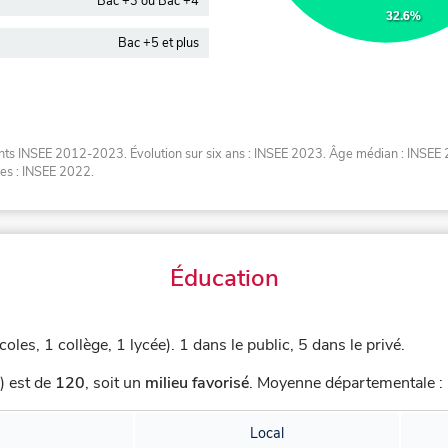
Bac +3 ou Bac +4
32.6%
Bac +5 et plus
ents INSEE 2012-2023. Évolution sur six ans : INSEE 2023. Âge médian : INSEE 
es : INSEE 2022.
Éducation
coles, 1 collège, 1 lycée).
1 dans le public, 5 dans le privé.
) est de
120
,
soit un
milieu favorisé
.
Moyenne départementale : 
Local