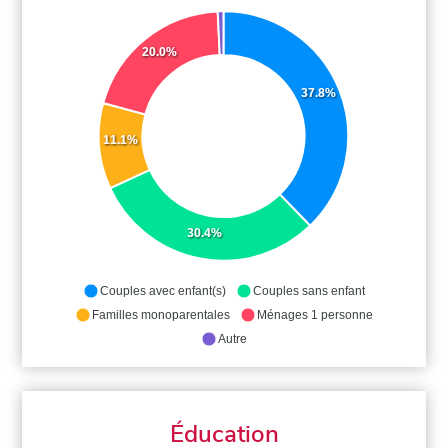
20.0%
37.8%
11.1%
30.4%
Couples avec enfant(s)
Couples sans enfant
Familles monoparentales
Ménages 1 personne
Autre
Éducation