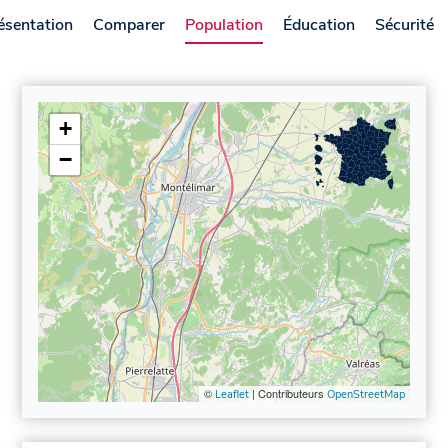
ésentation
Comparer
Population
Éducation
Sécurité
+
−
©
| Contributeurs
Leaflet
OpenStreetMap