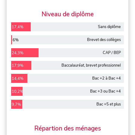
Niveau de diplôme
Sans diplôme
17,4%
Brevet des collèges
6%
CAP / BEP
24,3%
Baccalauréat, brevet professionnel
17,9%
Bac +2 à Bac +4
14,4%
Bac +3 ou Bac +4
10,2%
Bac +5 et plus
9,7%
Répartion des ménages