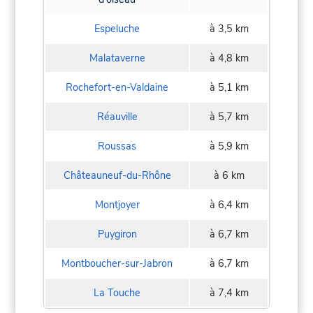
Espeluche
à 3,5 km
Malataverne
à 4,8 km
Rochefort-en-Valdaine
à 5,1 km
Réauville
à 5,7 km
Roussas
à 5,9 km
Châteauneuf-du-Rhône
à 6 km
Montjoyer
à 6,4 km
Puygiron
à 6,7 km
Montboucher-sur-Jabron
à 6,7 km
La Touche
à 7,4 km