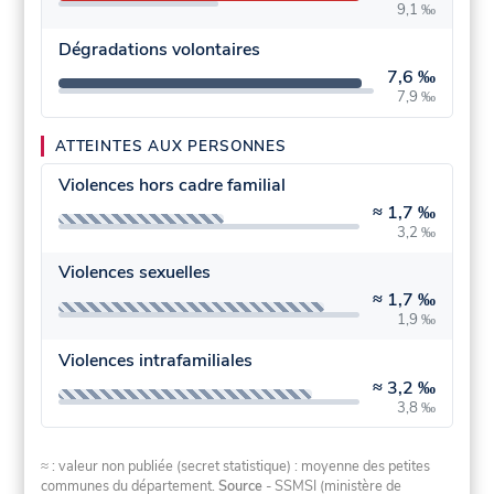
9,1 ‰
Dégradations volontaires
7,6 ‰
7,9 ‰
ATTEINTES AUX PERSONNES
Violences hors cadre familial
≈
1,7 ‰
3,2 ‰
Violences sexuelles
≈
1,7 ‰
1,9 ‰
Violences intrafamiliales
≈
3,2 ‰
3,8 ‰
≈ : valeur non publiée (secret statistique) : moyenne des petites
communes du département.
Source
- SSMSI (ministère de