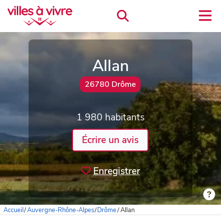
Allan
26780 Drôme
1 980 habitants
Écrire un avis
Enregistrer
Accueil
/
Auvergne-Rhône-Alpes
/
Drôme
/
Allan