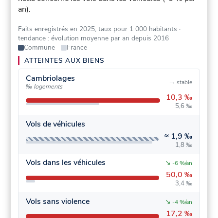
an).
Faits enregistrés en 2025, taux pour 1 000 habitants
·
tendance : évolution moyenne par an depuis 2016
Commune
France
ATTEINTES AUX BIENS
Cambriolages
→
stable
‰ logements
10,3 ‰
5,6 ‰
Vols de véhicules
≈
1,9 ‰
1,8 ‰
Vols dans les véhicules
↘
-6 %/an
50,0 ‰
3,4 ‰
Vols sans violence
↘
-4 %/an
17,2 ‰