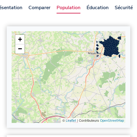
ésentation
Comparer
Population
Éducation
Sécurité
+
−
©
| Contributeurs
Leaflet
OpenStreetMap