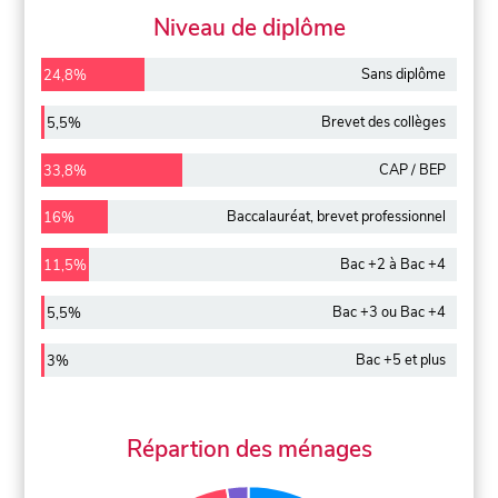
Niveau de diplôme
Sans diplôme
24,8%
Brevet des collèges
5,5%
CAP / BEP
33,8%
Baccalauréat, brevet professionnel
16%
Bac +2 à Bac +4
11,5%
Bac +3 ou Bac +4
5,5%
Bac +5 et plus
3%
Répartion des ménages