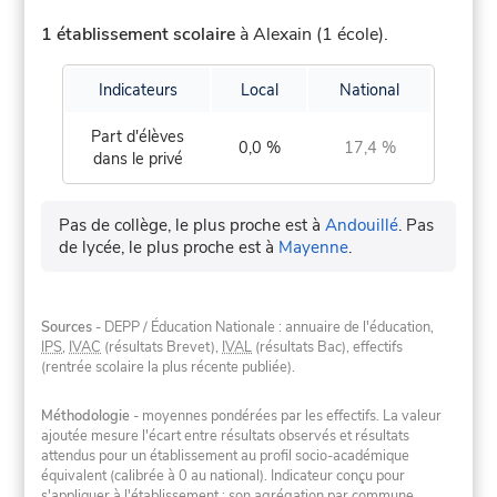
1 établissement scolaire
à Alexain (1 école).
Indicateurs
Local
National
Part d'élèves
0,0 %
17,4 %
dans le privé
Pas de collège, le plus proche est à
Andouillé
.
Pas
de lycée, le plus proche est à
Mayenne
.
Sources
- DEPP / Éducation Nationale : annuaire de l'éducation,
IPS
,
IVAC
(résultats Brevet),
IVAL
(résultats Bac), effectifs
(rentrée scolaire la plus récente publiée).
Méthodologie
- moyennes pondérées par les effectifs. La valeur
ajoutée mesure l'écart entre résultats observés et résultats
attendus pour un établissement au profil socio-académique
équivalent (calibrée à 0 au national). Indicateur conçu pour
s'appliquer à l'établissement ; son agrégation par commune