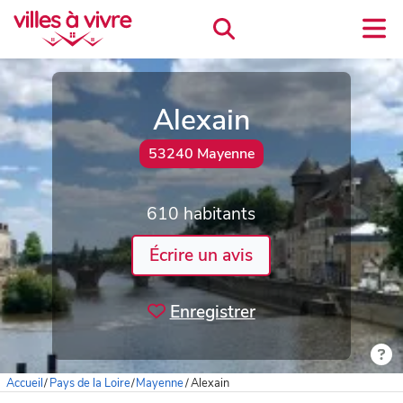
Alexain
53240 Mayenne
610 habitants
Écrire un avis
Enregistrer
Accueil
/
Pays de la Loire
/
Mayenne
/
Alexain