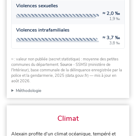
Violences sexuelles
≈
2,0 ‰
1,9 ‰
Violences intrafamiliales
≈
3,7 ‰
3,8 ‰
≈ : valeur non publiée (secret statistique) : moyenne des petites
communes du département.
Source
- SSMSI (ministère de
l'Intérieur), base communale de la délinquance enregistrée par la
police et la gendarmerie, 2025 (data.gouv.fr)
— mis à jour en
août 2026
.
Méthodologie
Climat
Alexain profite d'un climat océanique, tempéré et