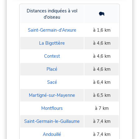
Distances indiquées à vol
d'oiseau
Saint-Germain-d'Anxure
à 1,6 km
La Bigottière
à 4,6 km
Contest
à 4,6 km
Placé
à 4,6 km
Sacé
à 6,4 km
Martigné-sur-Mayenne
à 6,5 km
Montflours
à 7 km
Saint-Germain-le-Guillaume
à 7,4 km
Andouillé
à 7,4 km