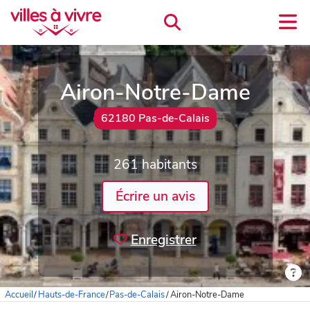
Airon-Notre-Dame
62180 Pas-de-Calais
261 habitants
Écrire un avis
Enregistrer
Accueil
/
Hauts-de-France
/
Pas-de-Calais
/
Airon-Notre-Dame