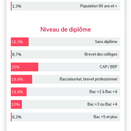
Population 90 ans et +
1,3%
Niveau de diplôme
Sans diplôme
16,3%
Brevet des collèges
8,7%
CAP / BEP
25%
Baccalauréat, brevet professionnel
19,4%
Bac +2 à Bac +4
14,4%
Bac +3 ou Bac +4
10%
Bac +5 et plus
6,3%