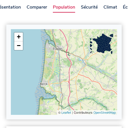
ésentation
Comparer
Population
Sécurité
Climat
Éc
+
−
©
| Contributeurs
Leaflet
OpenStreetMap