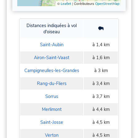
©
| Contributeurs
Leaflet
OpenStreetMap
Distances indiquées à vol
d'oiseau
Saint-Aubin
à 1,4 km
Airon-Saint-Vaast
à 1,6 km
Campigneulles-les-Grandes
à 3 km
Rang-du-Fliers
à 3,4 km
Sorrus
à 3,7 km
Merlimont
à 4,4 km
Saint-Josse
à 4,5 km
Verton
à 4,5 km