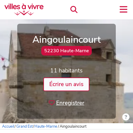
Aingoulaincourt
52230 Haute-Marne
11 habitants
Écrire un avis
Enregistrer
Accueil
/
Grand Est
/
Haute-Marne
/
Aingoulaincourt