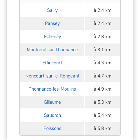
Sailly
à 2,4 km
Pansey
à 2,4 km
Échenay
à 2,8 km
Montreuil-sur-Thonnance
à 3,1 km
Effincourt
à 4,3 km
Noncourt-sur-le-Rongeant
à 4,7 km
Thonnance-les-Moulins
à 4,9 km
Gillaumé
à 5,3 km
Saudron
à 5,4 km
Poissons
à 5,8 km