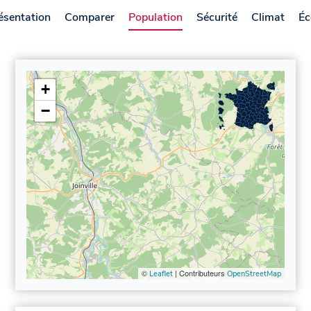
ésentation
Comparer
Population
Sécurité
Climat
Éc
+
−
©
| Contributeurs
Leaflet
OpenStreetMap